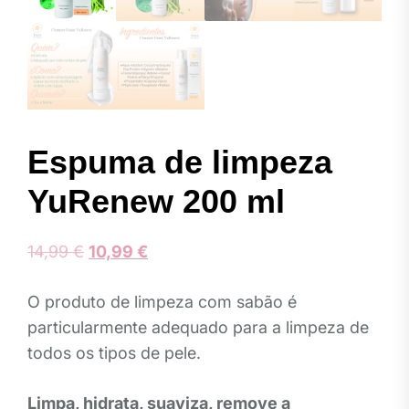
Espuma de limpeza
YuRenew 200 ml
O
O
14,99
€
10,99
€
preço
preço
O produto de limpeza com sabão é
original
atual
particularmente adequado para a limpeza de
era:
é:
todos os tipos de pele.
14,99 €.
10,99 €.
Limpa, hidrata, suaviza, remove a