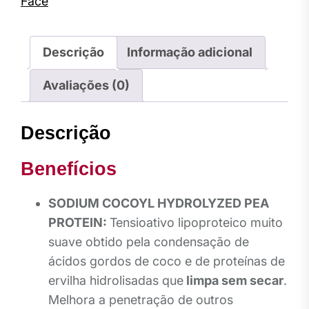
limpeza
Face
YuRenew
200
ml
Descrição
Informação adicional
Avaliações (0)
Descrição
Benefícios
SODIUM COCOYL HYDROLYZED PEA
PROTEIN:
Tensioativo lipoproteico muito
suave obtido pela condensação de
ácidos gordos de coco e de proteínas de
ervilha hidrolisadas que
limpa sem secar
.
Melhora a penetração de outros