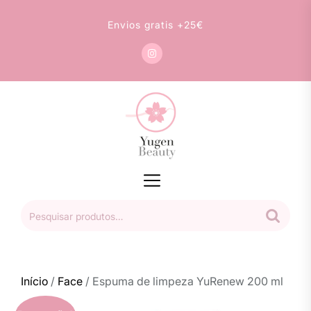
Skip
to
Envios gratis +25€
the
content
Yugen
Beauty
Pesquisar
por:
Início
/
Face
/ Espuma de limpeza YuRenew 200 ml